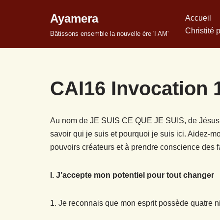
Ayamera
Accueil
Aller
Christité 
Bâtissons ensemble la nouvelle ère 'I AM'
au
contenu
CAI16 Invocation 
Au nom de JE SUIS CE QUE JE SUIS, de Jésus-Chr
savoir qui je suis et pourquoi je suis ici. Aidez-mo
pouvoirs créateurs et à prendre conscience des f
I. J’accepte mon potentiel pour tout changer
1. Je reconnais que mon esprit possède quatre niv