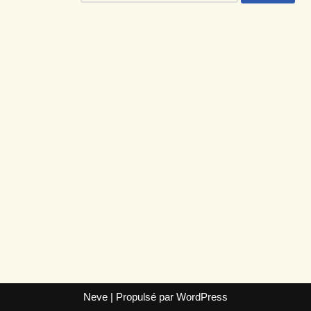
Neve
| Propulsé par
WordPress