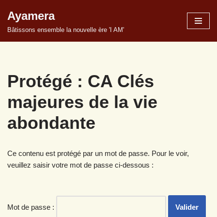
Ayamera
Aller
Bâtissons ensemble la nouvelle ère 'I AM'
au
contenu
Protégé : CA Clés
majeures de la vie
abondante
Ce contenu est protégé par un mot de passe. Pour le voir,
veuillez saisir votre mot de passe ci-dessous :
Mot de passe :