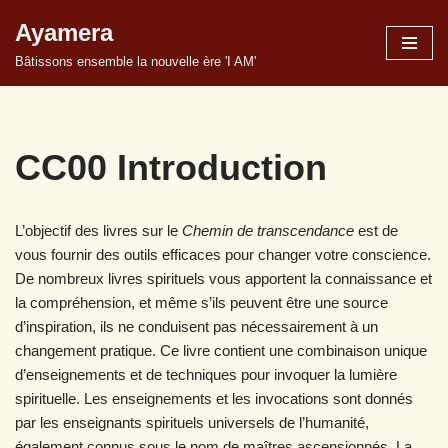
Ayamera
Aller
Bâtissons ensemble la nouvelle ère 'I AM'
au
contenu
CC00 Introduction
L’objectif des livres sur le
Chemin de transcendance
est de
vous fournir des outils efficaces pour changer votre conscience.
De nombreux livres spirituels vous apportent la connaissance et
la compréhension, et même s’ils peuvent être une source
d’inspiration, ils ne conduisent pas nécessairement à un
changement pratique. Ce livre contient une combinaison unique
d’enseignements et de techniques pour invoquer la lumière
spirituelle. Les enseignements et les invocations sont donnés
par les enseignants spirituels universels de l’humanité,
également connus sous le nom de maîtres ascensionnés. La