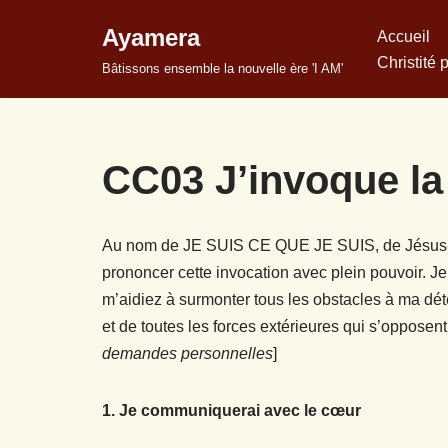
Ayamera
Accueil
Aller
Christité 
Bâtissons ensemble la nouvelle ère 'I AM'
au
contenu
CC03 J’invoque la 
Au nom de JE SUIS CE QUE JE SUIS, de Jésus-
prononcer cette invocation avec plein pouvoir. 
m’aidiez à surmonter tous les obstacles à ma dét
et de toutes les forces extérieures qui s’oppos
demandes personnelles
]
1. Je communiquerai avec le cœur