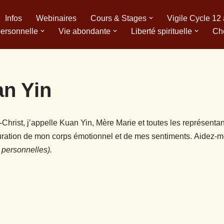
Infos
Webinaires
Cours & Stages
Vigile Cycle 12
personnelle
Vie abondante
Liberté spirituelle
Ch
an Yin
ist, j’appelle Kuan Yin, Mère Marie et toutes les représentan
figuration de mon corps émotionnel et de mes sentiments. Aidez-
 personnelles).