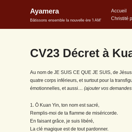
Ayamera
Accueil
Aller
Christité 
Bâtissons ensemble la nouvelle ère 'I AM'
au
contenu
CV23 Décret à Ku
Au nom de JE SUIS CE QUE JE SUIS, de Jésus-Chr
quatre corps inférieurs, et surtout pour la trans
émotionnelles, et aussi…
(ajouter vos demandes
1. Ô Kuan Yin, ton nom est sacré,
Remplis-moi de ta flamme de miséricorde.
En faisant grâce, je suis libéré,
La clé magique est de tout pardonner.