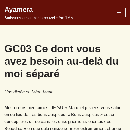
Ayamera
Aller
Bâtissons ensemble la nouvelle ère 'I AM'
au
contenu
GC03 Ce dont vous
avez besoin au-delà du
moi séparé
Une dictée de Mère Marie
Mes cœurs bien-aimés, JE SUIS Marie et je viens vous saluer
en ce lieu de très bons auspices. « Bons auspices » est un
concept très utilisé dans les enseignements orientaux du
Bouddha. Bien que cela puisse sembler extrêmement étrange