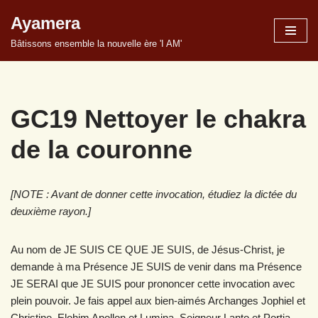
Ayamera
Aller
Bâtissons ensemble la nouvelle ère 'I AM'
au
contenu
GC19 Nettoyer le chakra
de la couronne
[NOTE : Avant de donner cette invocation, étudiez la dictée du
deuxième rayon.]
Au nom de JE SUIS CE QUE JE SUIS, de Jésus-Christ, je
demande à ma Présence JE SUIS de venir dans ma Présence
JE SERAI que JE SUIS pour prononcer cette invocation avec
plein pouvoir. Je fais appel aux bien-aimés Archanges Jophiel et
Christine, Elohim Apollon et Lumina, Seigneur Lanto et Portia