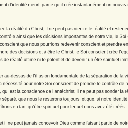
ent d’identité meurt, parce qu’il crée instantanément un nouveau
ec la réalité du Christ, il ne peut pas nier cette réalité et rest
contrôle ainsi que les décisions importantes de notre vie, le Soi
 conscient que nous pourrions redevenir conscient et prendre en
re des décisions et à être le Christ, le Soi conscient crée l’eg
s de réalité ultime ni le potentiel de devenir un être spirituel imm
ever au-dessus de l’illusion fondamentale de la séparation de la vi
 la nécessité pour notre Soi conscient de prendre le contrôle de n
ui est la conscience de l’antéchrist, il ne peut pas sonder la réa
séparé, que nous le resterons toujours, et que, si notre identi
îtrons en tant qu’être spirituel pour lequel nous avez été créés.
t il ne peut jamais concevoir Dieu comme faisant partie de notre