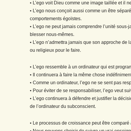
• L’ego voit Dieu comme une image taillée et il 
• L’ego nous conçoit aussi comme un être séparé
comportements égoïstes.
• L’ego ne peut jamais comprendre l’unité sous-ja
blesser nous-mêmes.
• L’ego n’admettra jamais que son approche de la
ou religieux pour le faire.
• L’ego ressemble à un ordinateur qui est progra
• Il continuera à faire la même chose indéfinime
• Comme un ordinateur, l’ego ne se sent pas resp
• Pour éviter de se responsabiliser, l’ego veut suiv
• L’ego continuera à défendre et justifier la déci
de l’ordinateur du subconscient.
• Le processus de croissance peut être comparé à 
• Nous pouvons choisir de suivre un vrai enseign