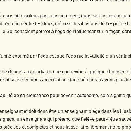
 si nous ne montons pas consciemment, nous serons inconsciemm
il n’y a rien entre les deux, même si les illusions de l’esprit de l’
 le Soi conscient permet à l’ego de l’influencer sur la façon do
nité exprimé par l’ego est que l’ego nie la validité d’un vérita
st de donner aux étudiants une connexion à quelque chose en deh
endre obsolète en nous amenant au stade où nous n’avons plus 
bilité de sa croissance pour devenir autonome, cela signifie qu
enseignant et doit donc être un enseignant piégé dans les illusion
seignant, un enseignant qui prétend que l’élève peut « être sau
précises et complètes et nous laisse faire librement notre prop