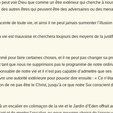
ne peut voir Dieu que comme un être extérieur qui cherche à nou
 des autres êtres qui peuvent être des adversaires ou des menac
cente de toute vie, et ainsi il ne peut jamais surmonter l’illus
 vie est mauvaise et cherchera toujours des moyens de la justif
mmé pour faire certaines choses, et il ne peut pas changer sa p
nt tant que nous ne supprimons pas le programme de notre ordin
onsable de notre vie et il n’est pas capable d’admettre que ses
re une autorité extérieure pour pouvoir dire ensuite : « Ce n’était
sion de ne pas être le Christ, jusqu’à ce que notre Soi conscient 
un escalier en colimaçon de la vie et le Jardin d’Eden offrait au
ant et de monter l’escalier, ou nous pouvons choisir de laisser 