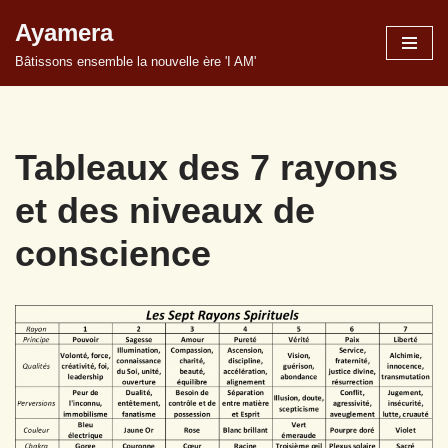
Ayamera
Aller
Bâtissons ensemble la nouvelle ère 'I AM'
au
contenu
Tableaux des 7 rayons
et des niveaux de
conscience