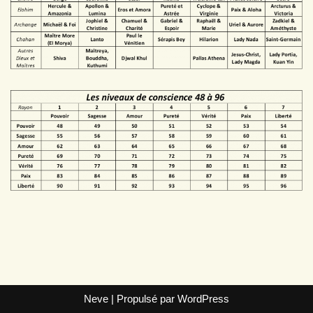
Neve
| Propulsé par
WordPress