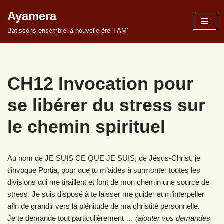
Ayamera
Aller
Bâtissons ensemble la nouvelle ère 'I AM'
au
contenu
CH12 Invocation pour
se libérer du stress sur
le chemin spirituel
Au nom de JE SUIS CE QUE JE SUIS, de Jésus-Christ, je
t’invoque Portia, pour que tu m’aides à surmonter toutes les
divisions qui me tiraillent et font de mon chemin une source de
stress. Je suis disposé à te laisser me guider et m’interpeller
afin de grandir vers la plénitude de ma christité personnelle.
Je te demande tout particulièrement …
(ajouter vos demandes